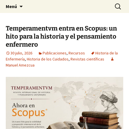
Historia, cultura y pensamiento
Saltar
Buscar:
Gomeres
Menú
al
contenido
Temperamentvm entra en Scopus: un
hito para la historia y el pensamiento
enfermero
30 julio, 2026
Publicaciones
,
Recursos
Historia de la
Enfermería
,
Historia de los Cuidados
,
Revistas científicas
Manuel Amezcua