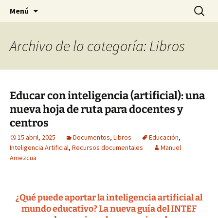
Historia, cultura y pensamiento
Saltar
Buscar:
Gomeres
Menú
al
contenido
Archivo de la categoría: Libros
Educar con inteligencia (artificial): una
nueva hoja de ruta para docentes y
centros
15 abril, 2025
Documentos
,
Libros
Educación
,
Inteligencia Artificial
,
Recursos documentales
Manuel
Amezcua
¿Qué puede aportar la inteligencia artificial al
mundo educativo? La nueva guía del INTEF