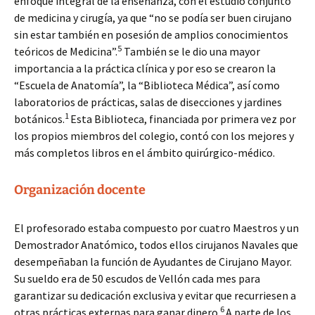
enfoque integral de la enseñanza, con el estudio conjunto
de medicina y cirugía, ya que “no se podía ser buen cirujano
sin estar también en posesión de amplios conocimientos
5
teóricos de Medicina”.
También se le dio una mayor
importancia a la práctica clínica y por eso se crearon la
“Escuela de Anatomía”, la “Biblioteca Médica”, así como
laboratorios de prácticas, salas de disecciones y jardines
1
botánicos.
Esta Biblioteca, financiada por primera vez por
los propios miembros del colegio, contó con los mejores y
más completos libros en el ámbito quirúrgico-médico.
Organización docente
El profesorado estaba compuesto por cuatro Maestros y un
Demostrador Anatómico, todos ellos cirujanos Navales que
desempeñaban la función de Ayudantes de Cirujano Mayor.
Su sueldo era de 50 escudos de Vellón cada mes para
garantizar su dedicación exclusiva y evitar que recurriesen a
6
otras prácticas externas para ganar dinero.
A parte de los