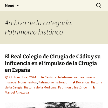
Historia, cultura y pensamiento
Saltar
Buscar:
Gomeres
Menú
al
contenido
Archivo de la categoría:
Patrimonio histórico
El Real Colegio de Cirugía de Cádiz y su
influencia en el impulso de la Cirugía
en España
27 diciembre, 2024
Centros de Información, archivos y
museos
,
Monumentos
,
Patrimonio histórico
Docencia
,
Historia
de la Cirugía
,
Historia de la Medicina
,
Patrimonio histórico
Manuel Amezcua