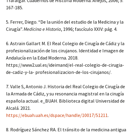
Trafalgar. Cuadernos de Historia Moderna. Anejos, 2006; 5:
167-185.
5. Ferrer, Diego. “De la unión del estudio de la Medicina y la
Cirugía”.
Medicina e Historia
, 1996; fascículo XXIV: pág. 4.
6. Astrain Gallart M. El Real Colegio de Cirugía de Cádiz y la
profesionalización de los cirujanos. Identidad e Imagen de
Andalucía en la Edad Moderna. 2018.
https://www2.ual.es/ideimand/el-real-colegio-de-cirugia-
de-cadiz-y-la- profesionalizacion-de-los-cirujanos/.
7. Valle S, Antonio J. Historia del Real Colegio de Cirugía de
la Armada de Cádiz, y su resonancia magistral en la cirugía
española actual. e_BUAH. Biblioteca digital Universidad de
Alcalá. 2021.
https://ebuah.uah.es/dspace/handle/10017/51211
.
8. Rodríguez Sánchez RA. El tránsito de la medicina antigua