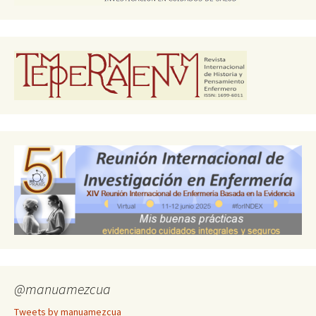
@manuamezcua
Tweets by manuamezcua