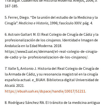
Trafalgar. Cuadernos de Historia Moderna. Anejos, 2006; 5:
167-185.
5. Ferrer, Diego. “De la unión del estudio de la Medicina y la
Cirugía”.
Medicina e Historia
, 1996; fascículo XXIV: pág. 4.
6. Astrain Gallart M. El Real Colegio de Cirugía de Cádiz y la
profesionalización de los cirujanos. Identidad e Imagen de
Andalucía en la Edad Moderna. 2018.
https://www2.ual.es/ideimand/el-real-colegio-de-cirugia-
de-cadiz-y-la- profesionalizacion-de-los-cirujanos/.
7. Valle S, Antonio J. Historia del Real Colegio de Cirugía de
la Armada de Cádiz, y su resonancia magistral en la cirugía
española actual. e_BUAH. Biblioteca digital Universidad de
Alcalá. 2021.
https://ebuah.uah.es/dspace/handle/10017/51211
.
8. Rodríguez Sánchez RA. El tránsito de la medicina antigua