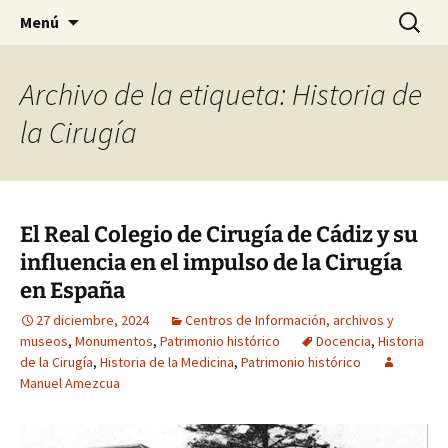
Historia, cultura y pensamiento
Saltar
Buscar:
Gomeres
Menú
al
contenido
Archivo de la etiqueta: Historia de
la Cirugía
El Real Colegio de Cirugía de Cádiz y su
influencia en el impulso de la Cirugía
en España
27 diciembre, 2024
Centros de Información, archivos y
museos
,
Monumentos
,
Patrimonio histórico
Docencia
,
Historia
de la Cirugía
,
Historia de la Medicina
,
Patrimonio histórico
Manuel Amezcua