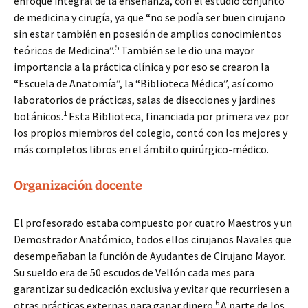
enfoque integral de la enseñanza, con el estudio conjunto
de medicina y cirugía, ya que “no se podía ser buen cirujano
sin estar también en posesión de amplios conocimientos
5
teóricos de Medicina”.
También se le dio una mayor
importancia a la práctica clínica y por eso se crearon la
“Escuela de Anatomía”, la “Biblioteca Médica”, así como
laboratorios de prácticas, salas de disecciones y jardines
1
botánicos.
Esta Biblioteca, financiada por primera vez por
los propios miembros del colegio, contó con los mejores y
más completos libros en el ámbito quirúrgico-médico.
Organización docente
El profesorado estaba compuesto por cuatro Maestros y un
Demostrador Anatómico, todos ellos cirujanos Navales que
desempeñaban la función de Ayudantes de Cirujano Mayor.
Su sueldo era de 50 escudos de Vellón cada mes para
garantizar su dedicación exclusiva y evitar que recurriesen a
6
otras prácticas externas para ganar dinero.
A parte de los