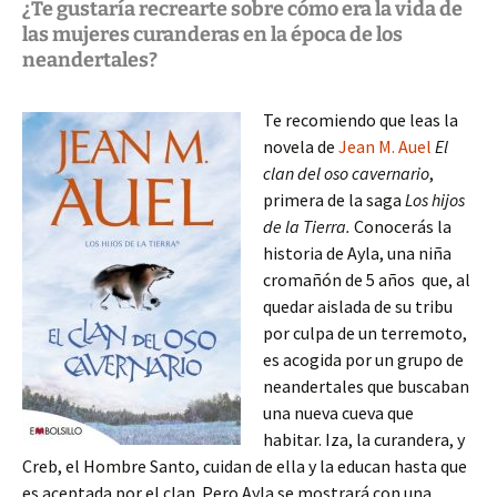
¿Te gustaría recrearte sobre cómo era la vida de
las mujeres curanderas en la época de los
neandertales?
Te recomiendo que leas la
novela de
Jean M. Auel
El
clan del oso cavernario
,
primera de la saga
Los hijos
de la Tierra.
Conocerás la
historia de Ayla, una niña
cromañón de 5 años que, al
quedar aislada de su tribu
por culpa de un terremoto,
es acogida por un grupo de
neandertales que buscaban
una nueva cueva que
habitar. Iza, la curandera, y
Creb, el Hombre Santo, cuidan de ella y la educan hasta que
es aceptada por el clan. Pero Ayla se mostrará con una