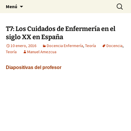
Historia, cultura y pensamiento
Saltar
Buscar:
Gomeres
Menú
al
contenido
T7: Los Cuidados de Enfermería en el
siglo XX en España
10 enero, 2016
Docencia Enfermería
,
Teoría
Docencia
,
Teoría
Manuel Amezcua
Diapositivas del profesor