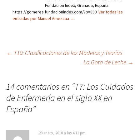
Fundación Index, Granada, España.
https://gomeres.fundacionindex.com/?p=883
Ver todas las
entradas por Manuel Amezcua
→
Navegación
←
T10: Clasificaciones de los Modelos y Teorías
La Gota de Leche
→
de
14 comentarios en “
T7: Los Cuidados
entradas
de Enfermería en el siglo XX en
España
”
28 enero, 2018 a las 4:11 pm