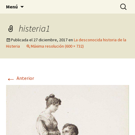
Historia, cultura y pensamiento
Saltar
Buscar:
Gomeres
Menú
al
contenido
histeria1
Publicada el
27 diciembre, 2017
en
La desconocida historia de la
Histeria
Máxima resolución (600 × 732)
←
Anterior