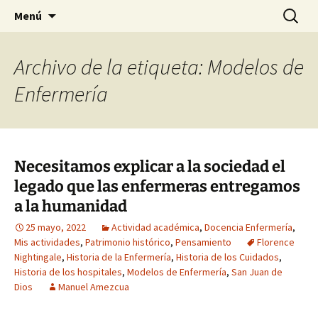
Historia, cultura y pensamiento
Saltar
Buscar:
Gomeres
Menú
al
contenido
Archivo de la etiqueta: Modelos de
Enfermería
Necesitamos explicar a la sociedad el
legado que las enfermeras entregamos
a la humanidad
25 mayo, 2022
Actividad académica
,
Docencia Enfermería
,
Mis actividades
,
Patrimonio histórico
,
Pensamiento
Florence
Nightingale
,
Historia de la Enfermería
,
Historia de los Cuidados
,
Historia de los hospitales
,
Modelos de Enfermería
,
San Juan de
Dios
Manuel Amezcua