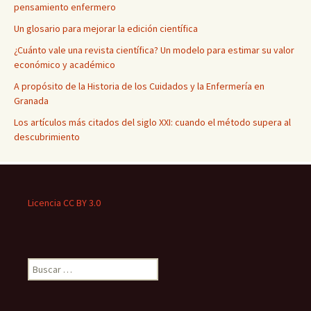
pensamiento enfermero
Un glosario para mejorar la edición científica
¿Cuánto vale una revista científica? Un modelo para estimar su valor
económico y académico
A propósito de la Historia de los Cuidados y la Enfermería en
Granada
Los artículos más citados del siglo XXI: cuando el método supera al
descubrimiento
Licencia CC BY 3.0
Buscar: