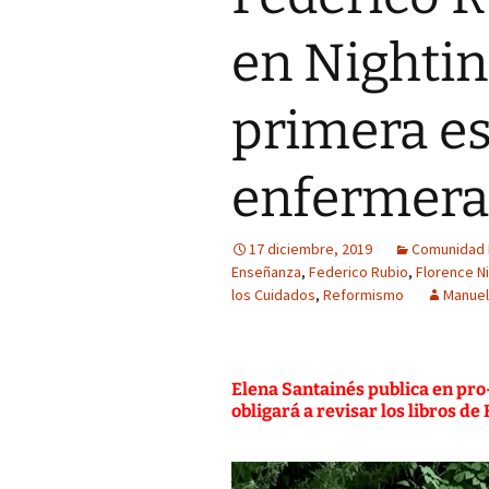
de Historia y
Pensamiento Enfermero
G6 La medicina en la
Cómo lo hice
en Nighting
Ilustración: imágenes
Jóvenes y alcohol:
percepción del riesgo
Síntesis CAI (clasificar
primera es
asociado al estilo de vida
analizar-interpretar)
Trabajos publicados p
enfermera
el alumnado (Grado de
Medicina)
17 diciembre, 2019
Comunidad 
Enseñanza
,
Federico Rubio
,
Florence N
los Cuidados
,
Reformismo
Manue
Elena Santainés publica en pro
obligará a revisar los libros de