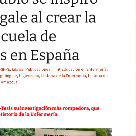
Cen
Trabajos publicados por
Biografías
arc
ale al crear la
el alumnado (Grado de
Botellón, riesgo
Enfermería)
consentido
Reflejos de la histor
Pub
-
cuela de
Gestión del conocimiento
tácito
Técnicas y
Pág
procedimientos
or
s en España
En primera persona
UG
Metodología
La Ruta de los Milagros
RIHPE
,
Libros
,
Publicaciones
Educación en Enfermería
,
ightingale
,
Higienismo
,
Historia de la Enfermería
,
Historia de
Lo que cambian los
tiempos
l Amezcua
El Mayorazgo de Noalejo
-Tesis su investigación más rompedora, que
Crónicas de Cordel
 Historia de la Enfermería