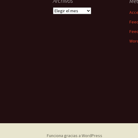
Archivos
Me
Archivos
Acc
Feed
Feed
Word
Funciona gracias a WordPress