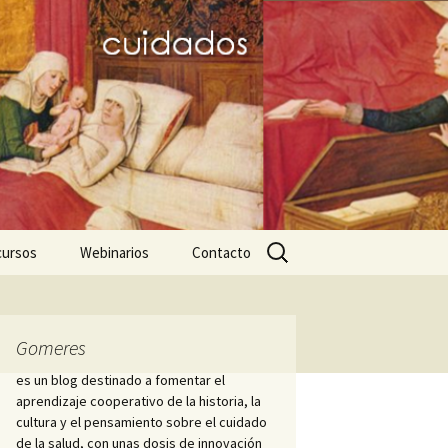
Buscar:
cursos
Webinarios
Contacto
icos
ares favoritos
III JD dignitas hominis
Nightingale-2020
Mujeres de la
Hospitalidad
ursos para el trabajo
PID Hospitalis
Gomeres
démico
Diálogo hispano-
es un blog destinado a fomentar el
brasileño sobre Historia
Cátedra Index ICS
aprendizaje cooperativo de la historia, la
ciaciones y
de la Enfermería
iedades científicas
cultura y el pensamiento sobre el cuidado
s
de la salud, con unas dosis de innovación
Enfermero Juan de Dios