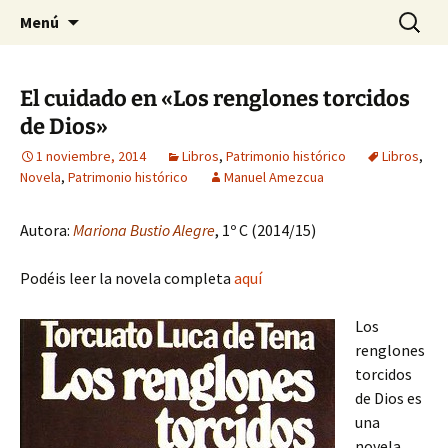
Historia, cultura y pensamiento
Saltar
Buscar:
Gomeres
Menú
al
contenido
El cuidado en «Los renglones torcidos
de Dios»
1 noviembre, 2014
Libros
,
Patrimonio histórico
Libros
,
Novela
,
Patrimonio histórico
Manuel Amezcua
Autora:
Mariona Bustio Alegre
, 1º C (2014/15)
Podéis leer la novela completa
aquí
Los
renglones
torcidos
de Dios es
una
novela