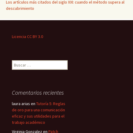
Los artículos más citados del siglo XXI: cuando el método supera al
descubrimiento
Licencia CC BY 3.0
Buscar:
Comentarios recientes
laura arias
en
Tutoría 5: Reglas
de oro para una comunicación
eficaz y sus utilidades para el
trabajo académico
Virginia Gonzalez
en
Patch