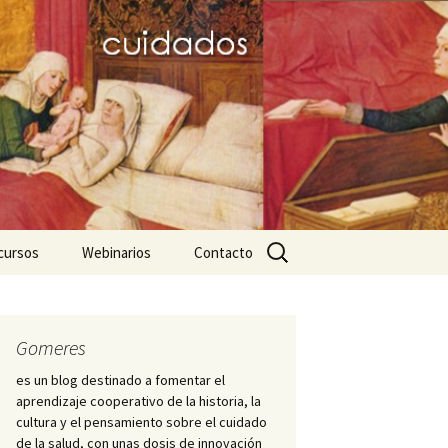
Buscar:
cursos
Webinarios
Contacto
icos
ares favoritos
III JD dignitas hominis
Nightingale-2020
Mujeres de la
Hospitalidad
ursos para el trabajo
PID Hospitalis
Gomeres
adémico
Diálogo hispano-
es un blog destinado a fomentar el
brasileño sobre Historia
Cátedra Index ICS
aprendizaje cooperativo de la historia, la
ciaciones y
de la Enfermería
iedades científicas
cultura y el pensamiento sobre el cuidado
os
de la salud, con unas dosis de innovación
Enfermero Juan de Dios