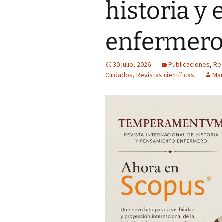
historia y
de Historia y
Pensamiento Enfermero
G6 La medicina en la
Cómo lo hice
Ilustración: imágenes
enfermer
Jóvenes y alcohol:
percepción del riesgo
Síntesis CAI (clasifica
asociado al estilo de vida
analizar-interpretar)
30 julio, 2026
Publicaciones
,
Re
Trabajos publicados p
Cuidados
,
Revistas científicas
Ma
el alumnado (Grado d
Medicina)