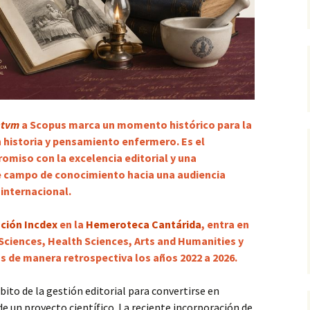
ntvm
a Scopus marca un momento histórico para la
en historia y pensamiento enfermero. Es el
miso con la excelencia editorial y una
e campo de conocimiento hacia una audiencia
 internacional.
ción Incdex
en la
Hemeroteca Cantárida
, entra en
Sciences, Health Sciences, Arts and Humanities y
s de manera retrospectiva los años 2022 a 2026.
bito de la gestión editorial para convertirse en
de un proyecto científico. La reciente incorporación de