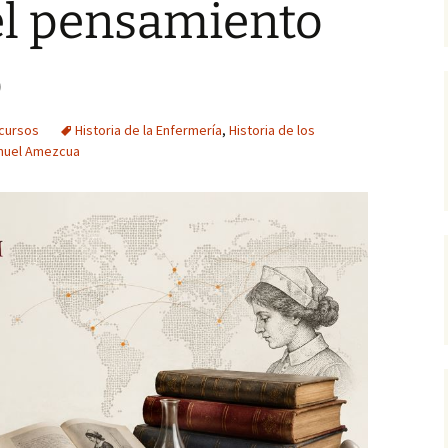
 el pensamiento
Cen
Trabajos publicados por
Biografías
ar
el alumnado (Grado de
Botellón, riesgo
Enfermería)
consentido
o
Reflejos de la histor
Pub
r-
Gestión del conocimiento
tácito
Técnicas y
Pág
cursos
Historia de la Enfermería
,
Historia de los
procedimientos
or
nuel Amezcua
e
En primera persona
UG
Metodología
La Ruta de los Milagros
Lo que cambian los
tiempos
El Mayorazgo de Noalejo
Crónicas de Cordel