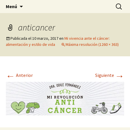
Historia, cultura y pensamiento
Saltar
Buscar:
Gomeres
Menú
al
contenido
anticancer
Publicada el
10 marzo, 2017
en
Mi vivencia ante el cáncer:
alimentación y estilo de vida
Máxima resolución (1260 × 363)
←
→
Anterior
Siguiente