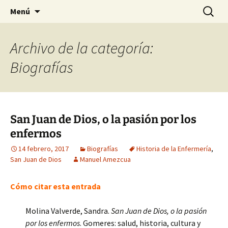
Historia, cultura y pensamiento
Saltar
Buscar:
Gomeres
Menú
al
contenido
Archivo de la categoría:
Biografías
San Juan de Dios, o la pasión por los
enfermos
14 febrero, 2017
Biografías
Historia de la Enfermería
,
San Juan de Dios
Manuel Amezcua
Cómo citar esta entrada
Molina Valverde, Sandra.
San Juan de Dios, o la pasión
por los enfermos
. Gomeres: salud, historia, cultura y