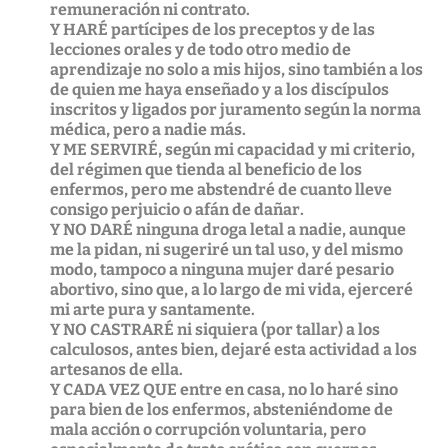
remuneración ni contrato.
Y HARÉ partícipes de los preceptos y de las
lecciones orales y de todo otro medio de
aprendizaje no solo a mis hijos, sino también a los
de quien me haya enseñado y a los discípulos
inscritos y ligados por juramento según la norma
médica, pero a nadie más.
Y ME SERVIRÉ, según mi capacidad y mi criterio,
del régimen que tienda al beneficio de los
enfermos, pero me abstendré de cuanto lleve
consigo perjuicio o afán de dañar.
Y NO DARÉ ninguna droga letal a nadie, aunque
me la pidan, ni sugeriré un tal uso, y del mismo
modo, tampoco a ninguna mujer daré pesario
abortivo, sino que, a lo largo de mi vida, ejerceré
mi arte pura y santamente.
Y NO CASTRARÉ ni siquiera (por tallar) a los
calculosos, antes bien, dejaré esta actividad a los
artesanos de ella.
Y CADA VEZ QUE entre en casa, no lo haré sino
para bien de los enfermos, absteniéndome de
mala acción o corrupción voluntaria, pero