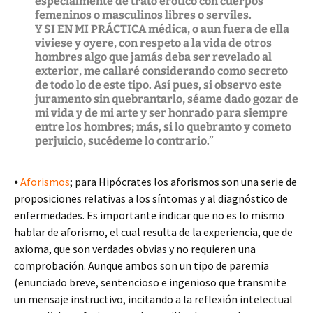
especialmente de trato erótico con cuerpos
femeninos o masculinos libres o serviles.
Y SI EN MI PRÁCTICA médica, o aun fuera de ella
viviese y oyere, con respeto a la vida de otros
hombres algo que jamás deba ser revelado al
exterior, me callaré considerando como secreto
de todo lo de este tipo. Así pues, si observo este
juramento sin quebrantarlo, séame dado gozar de
mi vida y de mi arte y ser honrado para siempre
entre los hombres; más, si lo quebranto y cometo
perjuicio, sucédeme lo contrario.”
⦁
Aforismos
; para Hipócrates los aforismos son una serie de
proposiciones relativas a los síntomas y al diagnóstico de
enfermedades. Es importante indicar que no es lo mismo
hablar de aforismo, el cual resulta de la experiencia, que de
axioma, que son verdades obvias y no requieren una
comprobación. Aunque ambos son un tipo de paremia
(enunciado breve, sentencioso e ingenioso que transmite
un mensaje instructivo, incitando a la reflexión intelectual