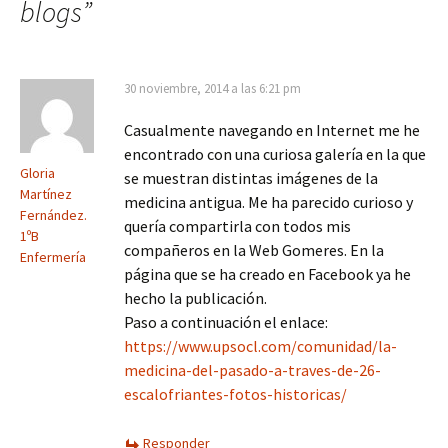
blogs
”
entradas
30 noviembre, 2014 a las 6:21 pm
Casualmente navegando en Internet me he
encontrado con una curiosa galería en la que
Gloria
se muestran distintas imágenes de la
Martínez
medicina antigua. Me ha parecido curioso y
Fernández.
quería compartirla con todos mis
1ºB
compañeros en la Web Gomeres. En la
Enfermería
página que se ha creado en Facebook ya he
hecho la publicación.
Paso a continuación el enlace:
https://www.upsocl.com/comunidad/la-
medicina-del-pasado-a-traves-de-26-
escalofriantes-fotos-historicas/
Responder