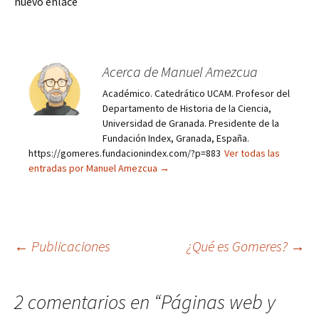
nuevo enlace
Acerca de Manuel Amezcua
Académico. Catedrático UCAM. Profesor del
Departamento de Historia de la Ciencia,
Universidad de Granada. Presidente de la
Fundación Index, Granada, España.
https://gomeres.fundacionindex.com/?p=883
Ver todas las
entradas por Manuel Amezcua
→
Navegación
←
Publicaciones
¿Qué es Gomeres?
→
de
2 comentarios en “
Páginas web y