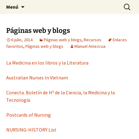
Historia, cultura y pensamiento
Saltar
Buscar:
Gomeres
Menú
al
contenido
Páginas web y blogs
6 julio, 2014
Páginas web y blogs
,
Recursos
Enlaces
favoritos
,
Páginas web y blogs
Manuel Amezcua
La Medicina en los libros y la Literatura
Australian Nurses In Vietnam
Conecta. Boletín de Hª de la Ciencia, la Medicina y la
Tecnología
Postcards of Nursing
NURSING-HISTORY List