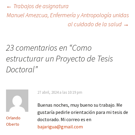
Navegación
←
Trabajos de asignatura
Manuel Amezcua, Enfermería y Antropología unidas
al cuidado de la salud
→
de
entradas
23 comentarios en “
Como
estructurar un Proyecto de Tesis
Doctoral
”
27 abril, 2024 a las 10:19 pm
Buenas noches, muy bueno su trabajo. Me
gustaría pedirle orientación para mi tesis de
Orlando
doctorado. Mi correo es en
Oberto
bajarigua@gmail.com