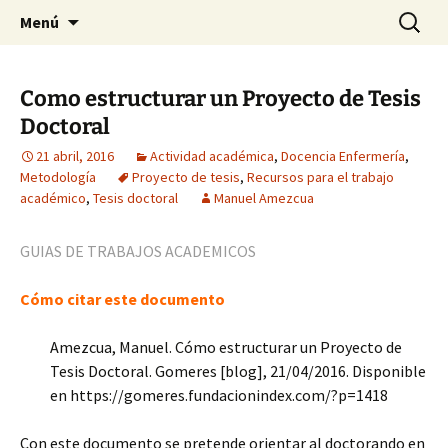
Historia, cultura y pensamiento
Saltar
Buscar:
Gomeres
Menú
al
contenido
Como estructurar un Proyecto de Tesis
Doctoral
21 abril, 2016
Actividad académica
,
Docencia Enfermería
,
Metodología
Proyecto de tesis
,
Recursos para el trabajo
académico
,
Tesis doctoral
Manuel Amezcua
GUIAS DE TRABAJOS ACADEMICOS
Cómo citar este documento
Amezcua, Manuel. Cómo estructurar un Proyecto de
Tesis Doctoral. Gomeres [blog], 21/04/2016. Disponible
en https://gomeres.fundacionindex.com/?p=1418
Con este documento se pretende orientar al doctorando en