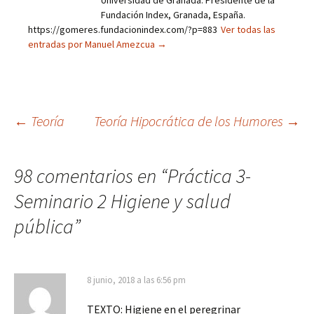
Fundación Index, Granada, España.
https://gomeres.fundacionindex.com/?p=883
Ver todas las
entradas por Manuel Amezcua
→
Navegación
←
Teoría
Teoría Hipocrática de los Humores
→
de
98 comentarios en “
Práctica 3-
Seminario 2 Higiene y salud
entradas
pública
”
8 junio, 2018 a las 6:56 pm
TEXTO: Higiene en el peregrinar