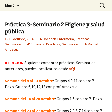
Historia, cultura y pensamiento
Saltar
Buscar:
Gomeres
Menú
al
contenido
Práctica 3-Seminario 2 Higiene y salud
pública
15 octubre, 2016
Docencia Enfermería
,
Prácticas
,
Seminarios
Docencia
,
Prácticas
,
Seminarios
Manuel
Amezcua
ATENCION
Si quieres comentar prácticas-Seminarios
anteriores, puedes localizarlos desde
AQUI
Semana del 9 al 13 octubre
: Grupos 4,9,11 con profª.
Pozo. Grupos 6,10,12,13 con prof. Amezcua.
Semana del 16 al 20 octubre
: Grupos 1,5 con profª. Pozo.
Semana del 23 al 27 octubre
:
Grupos 2,3,8,7,14 con profª.