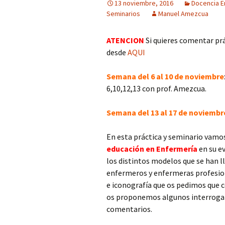
13 noviembre, 2016
Docencia E
de Historia y
Seminarios
Manuel Amezcua
Pensamiento Enfermero
G6 La medicina en la
Cómo lo hice
Ilustración: imágenes
Jóvenes y alcohol:
ATENCION
Si quieres comentar pr
percepción del riesgo
Síntesis CAI (clasificar
desde
AQUI
asociado al estilo de vida
analizar-interpretar)
Trabajos publicados p
Semana del 6 al 10 de noviembre
el alumnado (Grado de
6,10,12,13 con prof. Amezcua.
Medicina)
Semana del 13 al 17 de noviembr
En esta práctica y seminario vamo
educación en Enfermería
en su e
los distintos modelos que se han l
enfermeros y enfermeras profesion
e iconografía que os pedimos que 
os proponemos algunos interrogan
comentarios.