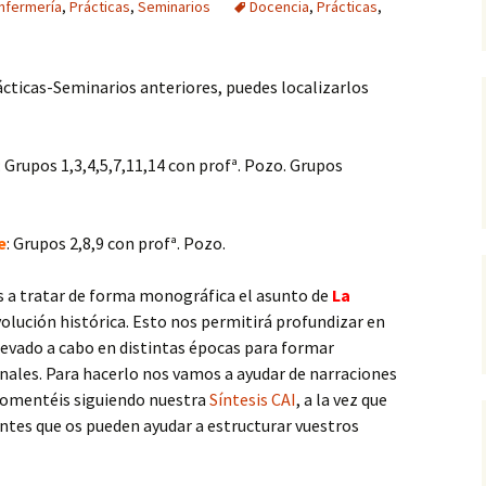
nfermería
,
Prácticas
,
Seminarios
Docencia
,
Prácticas
,
Cen
Trabajos publicados por
Biografías
arc
el alumnado (Grado de
Botellón, riesgo
Enfermería)
consentido
Reflejos de la histor
Pub
ácticas-Seminarios anteriores, puedes localizarlos
-
Gestión del conocimiento
tácito
Técnicas y
Pág
procedimientos
or
: Grupos 1,3,4,5,7,11,14 con profª. Pozo. Grupos
En primera persona
UG
Metodología
La Ruta de los Milagros
e
: Grupos 2,8,9 con profª. Pozo.
Lo que cambian los
tiempos
s a tratar de forma monográfica el asunto de
La
volución histórica. Esto nos permitirá profundizar en
El Mayorazgo de Noalejo
levado a cabo en distintas épocas para formar
ales. Para hacerlo nos vamos a ayudar de narraciones
Crónicas de Cordel
comentéis siguiendo nuestra
Síntesis CAI
, a la vez que
tes que os pueden ayudar a estructurar vuestros