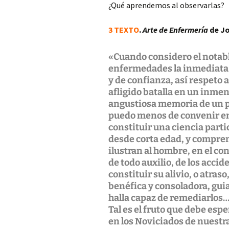
¿Qué aprendemos al observarlas?
3 TEXTO
.
Arte de Enfermería
de Jo
«Cuando considero el notable
enfermedades la inmediata a
y de confianza, así respeto 
afligido batalla en un inmen
angustiosa memoria de un po
puedo menos de convenir en 
constituir una ciencia parti
desde corta edad, y compre
ilustran al hombre, en el c
de todo auxilio, de los acci
constituir su alivio, o atras
benéfica y consoladora, guia
halla capaz de remediarlos
Tal es el fruto que debe esp
en los Noviciados de nuestr