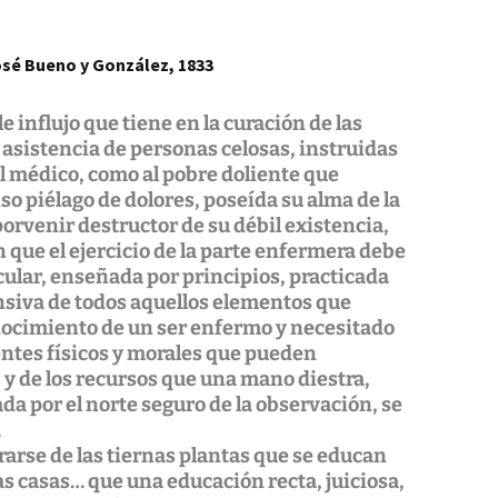
sé Bueno y González, 1833
 influjo que tiene en la curación de las
sistencia de personas celosas, instruidas
al médico, como al pobre doliente que
so piélago de dolores, poseída su alma de la
rvenir destructor de su débil existencia,
que el ejercicio de la parte enfermera debe
cular, enseñada por principios, practicada
nsiva de todos aquellos elementos que
onocimiento de un ser enfermo y necesitado
dentes físicos y morales que pueden
o, y de los recursos que una mano diestra,
da por el norte seguro de la observación, se
…
erarse de las tiernas plantas que se educan
as casas… que una educación recta, juiciosa,