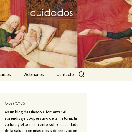
Buscar:
cursos
Webinarios
Contacto
icos
ares favoritos
III JD dignitas hominis
Nightingale-2020
Mujeres de la
Hospitalidad
ursos para el trabajo
PID Hospitalis
Gomeres
démico
Diálogo hispano-
es un blog destinado a fomentar el
brasileño sobre Historia
Cátedra Index ICS
aprendizaje cooperativo de la historia, la
ciaciones y
de la Enfermería
iedades científicas
cultura y el pensamiento sobre el cuidado
s
de la salud, con unas dosis de innovación
Enfermero Juan de Dios