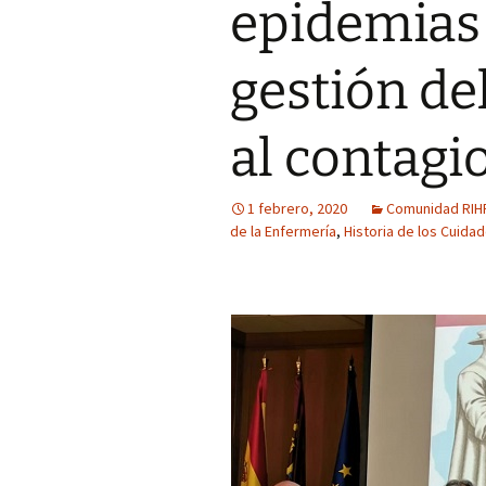
epidemias 
de Historia y
Pensamiento Enfermero
G6 La medicina en la
Cómo lo hice
Ilustración: imágenes
gestión de
Jóvenes y alcohol:
percepción del riesgo
Síntesis CAI (clasificar
asociado al estilo de vida
analizar-interpretar)
al contagi
Trabajos publicados p
el alumnado (Grado de
Medicina)
1 febrero, 2020
Comunidad RIH
de la Enfermería
,
Historia de los Cuida