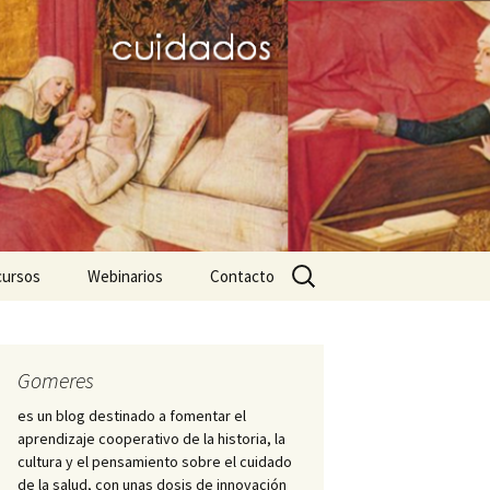
Buscar:
cursos
Webinarios
Contacto
icos
ares favoritos
III JD dignitas hominis
Nightingale-2020
Mujeres de la
Hospitalidad
ursos para el trabajo
PID Hospitalis
Gomeres
démico
Diálogo hispano-
es un blog destinado a fomentar el
brasileño sobre Historia
Cátedra Index ICS
aprendizaje cooperativo de la historia, la
ciaciones y
de la Enfermería
iedades científicas
cultura y el pensamiento sobre el cuidado
s
de la salud, con unas dosis de innovación
Enfermero Juan de Dios