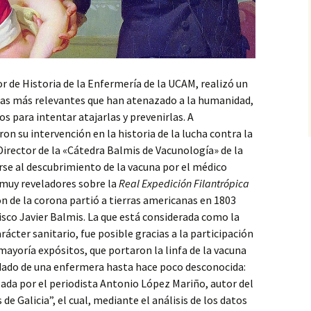
r de Historia de la Enfermería de la UCAM, realizó un
mias más relevantes que han atenazado a la humanidad,
 para intentar atajarlas y prevenirlas. A
n su intervención en la historia de la lucha contra la
, Director de la «Cátedra Balmis de Vacunología» de la
irse al descubrimiento de la vacuna por el médico
 muy reveladores sobre la
Real Expedición Filantrópica
ión de la corona partió a tierras americanas en 1803
cisco Javier Balmis. La que está considerada como la
ácter sanitario, fue posible gracias a la participación
mayoría expósitos, que portaron la linfa de la vacuna
idado de una enfermera hasta hace poco desconocida:
azada por el periodista Antonio López Mariño, autor del
 de Galicia”, el cual, mediante el análisis de los datos