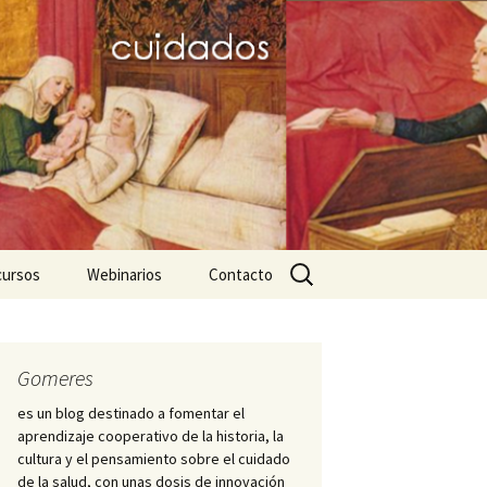
Buscar:
cursos
Webinarios
Contacto
icos
ares favoritos
III JD dignitas hominis
Nightingale-2020
Mujeres de la
Hospitalidad
ursos para el trabajo
PID Hospitalis
Gomeres
démico
Diálogo hispano-
es un blog destinado a fomentar el
brasileño sobre Historia
Cátedra Index ICS
aprendizaje cooperativo de la historia, la
ciaciones y
de la Enfermería
iedades científicas
cultura y el pensamiento sobre el cuidado
s
de la salud, con unas dosis de innovación
Enfermero Juan de Dios