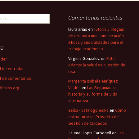
ar:
Comentarios recientes
laura arias
en
Tutoría 5: Reglas
de oro para una comunicación
eficaz y sus utilidades para el
ta
trabajo académico
Virginia Gonzalez
en
Patch
eder
Adams: la salud es cuestión de
 de entradas
risa
 de comentarios
Margarita Isabel Henríquez
Valdés
en
Las Beguinas: su
Press.org
historia y su forma de vida
alternativa
esika - catalogo esika
en
Cómo
estructurar un Proyecto de
Gestión de Cuidados
Jaume Llopis Carbonell
en
Las