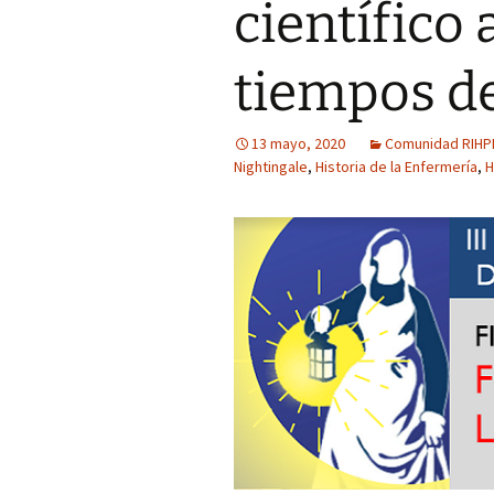
científico 
de Historia y
Pensamiento Enfermero
G6 La medicina en la
Cómo lo hice
Ilustración: imágenes
tiempos d
Jóvenes y alcohol:
percepción del riesgo
Síntesis CAI (clasificar
asociado al estilo de vida
analizar-interpretar)
13 mayo, 2020
Comunidad RIHP
Trabajos publicados p
Nightingale
,
Historia de la Enfermería
,
H
el alumnado (Grado de
Medicina)