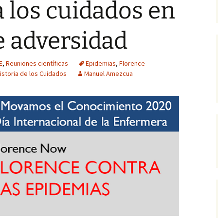
a los cuidados en
Cen
Trabajos publicados por
Biografías
arc
el alumnado (Grado de
Botellón, riesgo
Enfermería)
consentido
e adversidad
Reflejos de la histor
Pub
-
Gestión del conocimiento
tácito
Técnicas y
Pág
E
,
Reuniones científicas
Epidemias
,
Florence
procedimientos
or
istoria de los Cuidados
Manuel Amezcua
En primera persona
UG
Metodología
La Ruta de los Milagros
Lo que cambian los
tiempos
El Mayorazgo de Noalejo
Crónicas de Cordel