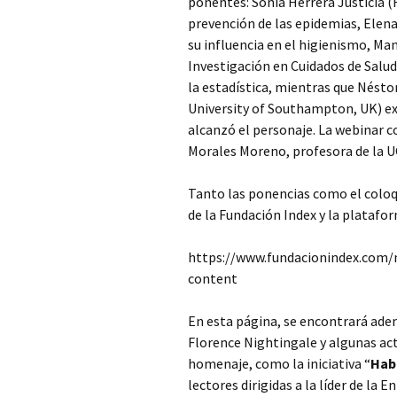
ponentes: Sonia Herrera Justicia (
prevención de las epidemias, Elena
su influencia en el higienismo, M
Investigación en Cuidados de Salu
la estadística, mientras que Nésto
University of Southampton, UK) e
alcanzó el personaje. La webinar 
Morales Moreno, profesora de la 
Tanto las ponencias como el coloqu
de la Fundación Index y la platafo
https://www.fundacionindex.com/
content
En esta página, se encontrará ade
Florence Nightingale y algunas ac
homenaje, como la iniciativa “
Hab
lectores dirigidas a la líder de la E