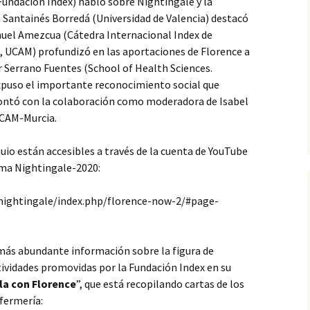
Fundación Index) habló sobre Nightingale y la
 Santainés Borredá (Universidad de Valencia) destacó
anuel Amezcua (Cátedra Internacional Index de
d, UCAM) profundizó en las aportaciones de Florence a
r Serrano Fuentes (School of Health Sciences.
xpuso el importante reconocimiento social que
contó con la colaboración como moderadora de Isabel
UCAM-Murcia.
io están accesibles a través de la cuenta de YouTube
rma Nightingale-2020:
nightingale/index.php/florence-now-2/#page-
más abundante información sobre la figura de
tividades promovidas por la Fundación Index en su
la con Florence
”, que está recopilando cartas de los
nfermería: