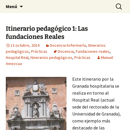
Historia, cultura y pensamiento
Saltar
Buscar:
Gomeres
Menú
al
contenido
Itinerario pedagógico 1: Las
fundaciones Reales
13 octubre, 2014
Docencia Enfermería
,
Itinerarios
pedagógicos
,
Prácticas
Docencia
,
Fundaciones reales
,
Hospital Real
,
Itinerarios pedagógicos
,
Prácticas
Manuel
Amezcua
Este itinerario por la
Granada hospitalaria se
realiza en torno al
Hospital Real (actual
sede del rectorado de la
Universidad de Granada),
como ejemplo más
destacado de las