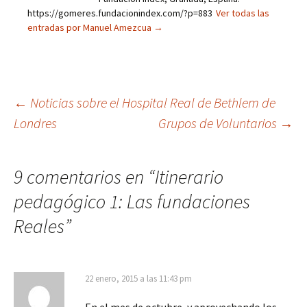
https://gomeres.fundacionindex.com/?p=883
Ver todas las
entradas por Manuel Amezcua
→
Navegación
←
Noticias sobre el Hospital Real de Bethlem de
Londres
Grupos de Voluntarios
→
de
9 comentarios en “
Itinerario
entradas
pedagógico 1: Las fundaciones
Reales
”
22 enero, 2015 a las 11:43 pm