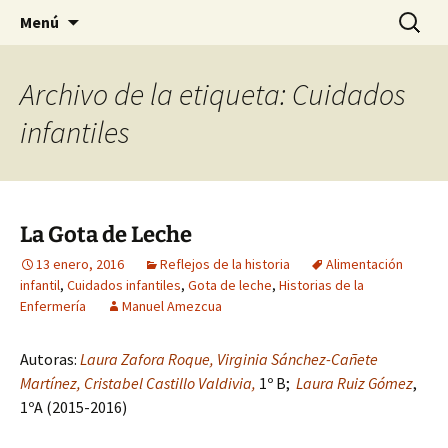
Historia, cultura y pensamiento
Saltar
Buscar:
Gomeres
Menú
al
contenido
Archivo de la etiqueta: Cuidados
infantiles
La Gota de Leche
13 enero, 2016
Reflejos de la historia
Alimentación
infantil
,
Cuidados infantiles
,
Gota de leche
,
Historias de la
Enfermería
Manuel Amezcua
Autoras:
Laura Zafora Roque,
Virginia Sánchez-Cañete
Martínez, Cristabel Castillo Valdivia,
1º B;
Laura Ruiz Gómez
,
1ºA (2015-2016)