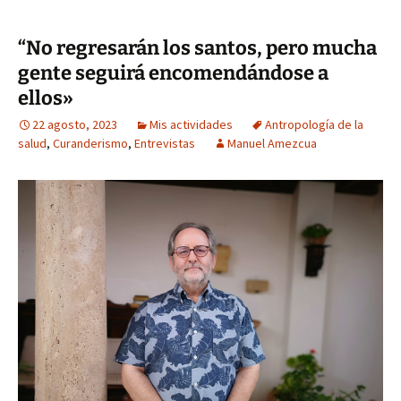
“No regresarán los santos, pero mucha
gente seguirá encomendándose a
ellos»
22 agosto, 2023
Mis actividades
Antropología de la
salud
,
Curanderismo
,
Entrevistas
Manuel Amezcua