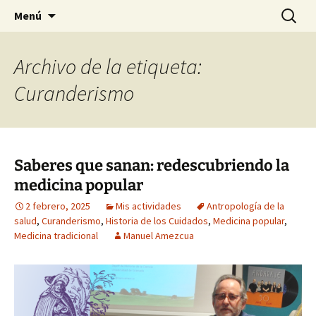
Historia, cultura y pensamiento
Saltar
Buscar:
Gomeres
Menú
al
contenido
Archivo de la etiqueta:
Curanderismo
Saberes que sanan: redescubriendo la
medicina popular
2 febrero, 2025
Mis actividades
Antropología de la
salud
,
Curanderismo
,
Historia de los Cuidados
,
Medicina popular
,
Medicina tradicional
Manuel Amezcua