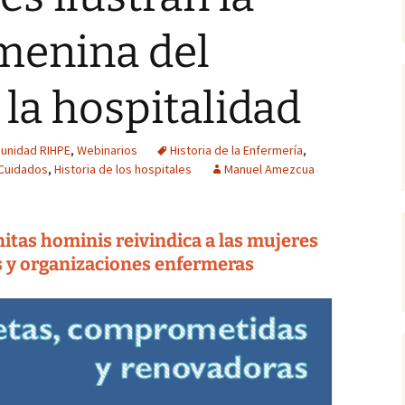
Cen
Trabajos publicados por
Biografías
arc
menina del
el alumnado (Grado de
Botellón, riesgo
Enfermería)
consentido
Reflejos de la histor
Pub
-
la hospitalidad
Gestión del conocimiento
tácito
Técnicas y
Pág
procedimientos
or
En primera persona
UG
unidad RIHPE
,
Webinarios
Historia de la Enfermería
,
Metodología
 Cuidados
,
Historia de los hospitales
Manuel Amezcua
La Ruta de los Milagros
Lo que cambian los
nitas hominis reivindica a las mujeres
tiempos
s y organizaciones enfermeras
El Mayorazgo de Noalejo
Crónicas de Cordel