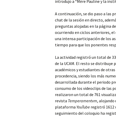
introdujo a “Mère Pauline y la ins
A continuación, se dio paso a las p
chat de la sesión en directo, adem
preguntas alojadas en la página de
ocurriendo en ciclos anteriores, e
una intensa participación de los as
tiempo para que los ponentes resp
La actividad registró un total de 3
de la UCAM. El resto se distribuye
académicos y estudiantes de otras 
procedencia, siendo los más numero
desarrollada durante el periodo pre
consumo de los videoclips de las p
realizaron un total de 761 visualiz
revista
Temperamentvm
, alojando
plataforma
YouTube
registró 1612 v
seguimiento del coloquio ha regi