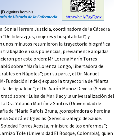
a. Sonia Herrera Justicia, coordinadora de la Cátedra
a “De liderazgos, mujeres y hospitalidad”, y
n unos minutos resumieron la trayectoria biográfica
n trabajado en sus ponencias, previamente alojadas
hicieron por este orden: Mª Lorena Marín Torres
habló sobre “María Lorenza Longo, libertadora de
rables en Nápoles”; por su parte, el Dr. Manuel
AM-Fundación Index) expuso la trayectoria de “Marta
e la desigualdad”; el Dr. Aarón Muñoz Devesa (Servicio
trató sobre “Luisa de Marillac y la universalización del
la Dra. Yolanda Martínez Santos (Universidad de
afía de “María Rafols Bruna, ¿conspiradora o heroína
lena González Iglesias (Servicio Galego de Saúde.
 Soledad Torres Acosta, ministra de los enfermos”;
Guarnizo Tole (Universidad El Bosque, Colombia), quien