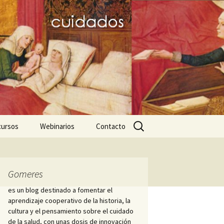
Buscar:
cursos
Webinarios
Contacto
icos
ares favoritos
III JD dignitas hominis
Nightingale-2020
Mujeres de la
Hospitalidad
ursos para el trabajo
PID Hospitalis
Gomeres
démico
Diálogo hispano-
es un blog destinado a fomentar el
brasileño sobre Historia
Cátedra Index ICS
aprendizaje cooperativo de la historia, la
ciaciones y
de la Enfermería
iedades científicas
cultura y el pensamiento sobre el cuidado
s
de la salud, con unas dosis de innovación
Enfermero Juan de Dios