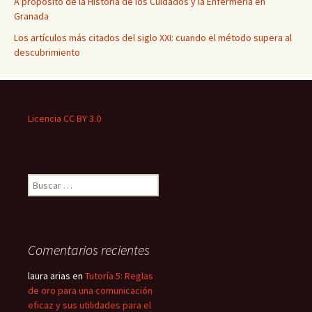
A propósito de la Historia de los Cuidados y la Enfermería en
Granada
Los artículos más citados del siglo XXI: cuando el método supera al
descubrimiento
Licencia CC BY 3.0
Buscar:
Comentarios recientes
laura arias
en
Tutoría 5: Reglas
de oro para una comunicación
eficaz y sus utilidades para el