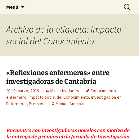
Historia, cultura y pensamiento
Saltar
Buscar:
Gomeres
Menú
al
contenido
Archivo de la etiqueta: Impacto
social del Conocimiento
«Reflexiones enfermeras» entre
investigadoras de Cantabria
13 marzo, 2019
Mis actividades
Conocimiento
enfermero
,
Impacto social del Conocimiento
,
Investigación en
Enfermería
,
Premios
Manuel Amezcua
Encuentro con investigadoras noveles con motivo de
la entrega de premios en la Jornada de Investigación