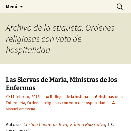
Historia, cultura y pensamiento
Saltar
Buscar:
Gomeres
Menú
al
contenido
Archivo de la etiqueta: Ordenes
religiosas con voto de
hospitalidad
Las Siervas de María, Ministras de los
Enfermos
11 febrero, 2016
Reflejos de la historia
Historias de la
Enfermería
,
Ordenes religiosas con voto de hospitalidad
Manuel Amezcua
Autoras:
Cristina Contreras Teva, Fátima Ruiz Calvo
, 1ºC