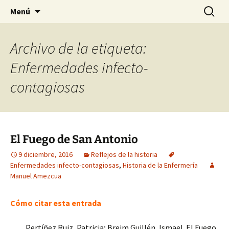
Historia, cultura y pensamiento
Saltar
Buscar:
Gomeres
Menú
al
contenido
Archivo de la etiqueta:
Enfermedades infecto-
contagiosas
El Fuego de San Antonio
9 diciembre, 2016
Reflejos de la historia
Enfermedades infecto-contagiosas
,
Historia de la Enfermería
Manuel Amezcua
Cómo citar esta entrada
Pertíñez Ruiz, Patricia; Breim Guillén, Ismael. El Fuego