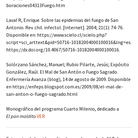
boraciones04313Fuego.htm
Laval R, Enrique. Sobre las epidemias del fuego de San
Antonio. Rev. chil. infectol. [Internet]. 2004; 21(1): 74-76.
Disponible en: https://www.scielo.cl/scielo.php?
script=sci_arttext&pid=S0716-10182004000100016&lng=es.
https://dx.doi.org/10.4067/S0716-10182004000100016.
Solórzano Sánchez, Manuel; Rubio Pilarte, Jesús; Expósito
González, Raúl. El Mal de San Antón o Fuego Sagrado.
Enfermería Avanza (blog), 14 de agosto de 2009. Disponible
en https://enfeps.blogspot.com.es/2009/08/el-mal-de-
san-anton-o-fuego-sagrado.html
Monográfico del programa Cuarto Milenio, dedicado a
El pan maldito
VER