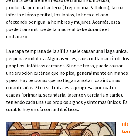
Se trata de una enfermedad de transmisión sexual,
producida por una bacteria (Treponema Pallidum), la cual
infecta el área genital, los labios, la boca o el ano,
afectando por igual a hombres y mujeres. Además, esta
puede transmitirse de la madre al bebé durante el
embarazo.
La etapa temprana de la sífilis suele causar una llaga única,
pequeña e indolora. Algunas veces, causa inflamación de los
ganglios linfáticos cercanos. Si no se trata, puede causar
una erupción cutánea que no pica, generalmente en manos
y pies. Hay personas que no llegan a notar los síntomas
durante años. Si no se trata, esta progresa por cuatro
etapas (primaria, secundaria, latente y terciaria o tarde),
teniendo cada una sus propios signos y síntomas únicos. Es
curable hoy en día con antibióticos.
His
tori