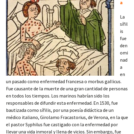
a
La
sífil
is
fue
den
omi
nad
a
en
un pasado como enfermedad francesa o morbus gallicus.
Fue causante de la muerte de una gran cantidad de personas
en todos los tiempos. Los marinos habrían sido los
responsables de difundir esta enfermedad. En 1530, fue
bautizada como sífilis, por una poesía didáctica de un
médico italiano, Girolamo Fracastorius, de Verona, en la que
el pastor Syphilus fue castigado con la enfermedad por
llevar una vida inmoral y llena de vicios. Sin embargo, fue