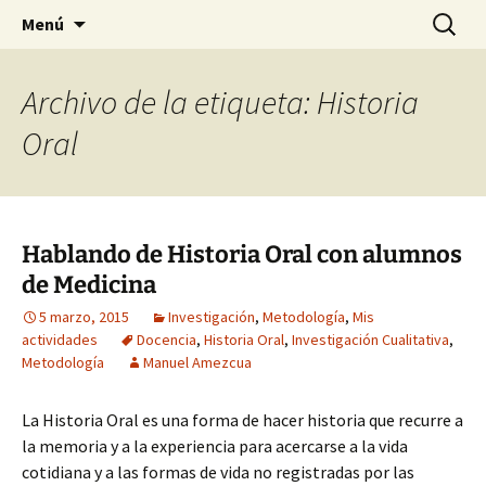
Historia, cultura y pensamiento
Saltar
Buscar:
Gomeres
Menú
al
contenido
Archivo de la etiqueta: Historia
Oral
Hablando de Historia Oral con alumnos
de Medicina
5 marzo, 2015
Investigación
,
Metodología
,
Mis
actividades
Docencia
,
Historia Oral
,
Investigación Cualitativa
,
Metodología
Manuel Amezcua
La Historia Oral es una forma de hacer historia que recurre a
la memoria y a la experiencia para acercarse a la vida
cotidiana y a las formas de vida no registradas por las