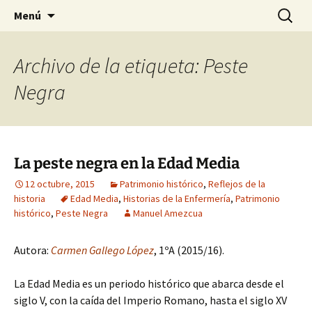
Historia, cultura y pensamiento
Saltar
Buscar:
Gomeres
Menú
al
contenido
Archivo de la etiqueta: Peste
Negra
La peste negra en la Edad Media
12 octubre, 2015
Patrimonio histórico
,
Reflejos de la
historia
Edad Media
,
Historias de la Enfermería
,
Patrimonio
histórico
,
Peste Negra
Manuel Amezcua
Autora:
Carmen Gallego López
, 1ºA (2015/16).
La Edad Media es un periodo histórico que abarca desde el
siglo V, con la caída del Imperio Romano, hasta el siglo XV