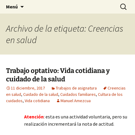
Historia, cultura y pensamiento
Saltar
Buscar:
Gomeres
Menú
al
contenido
Archivo de la etiqueta: Creencias
en salud
Trabajo optativo: Vida cotidiana y
cuidado de la salud
11 diciembre, 2017
Trabajos de asignatura
Creencias
en salud
,
Cuidado de la salud
,
Cuidados familiares
,
Cultura de los
cuidados
,
Vida cotidiana
Manuel Amezcua
Atención
: esta es una actividad voluntaria, pero su
realización incrementará la nota de actitud.