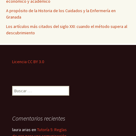
económico y académico
A propósito de la Historia de los Cuidados y la Enfermería en
Granada
Los artículos más citados del siglo XXI: cuando el método supera al
descubrimiento
Licencia CC BY 3.0
Buscar:
Comentarios recientes
laura arias
en
Tutoría 5: Reglas
de oro para una comunicación