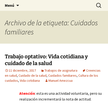
Historia, cultura y pensamiento
Saltar
Buscar:
Gomeres
Menú
al
contenido
Archivo de la etiqueta: Cuidados
familiares
Trabajo optativo: Vida cotidiana y
cuidado de la salud
11 diciembre, 2017
Trabajos de asignatura
Creencias
en salud
,
Cuidado de la salud
,
Cuidados familiares
,
Cultura de los
cuidados
,
Vida cotidiana
Manuel Amezcua
Atención
: esta es una actividad voluntaria, pero su
realización incrementará la nota de actitud.