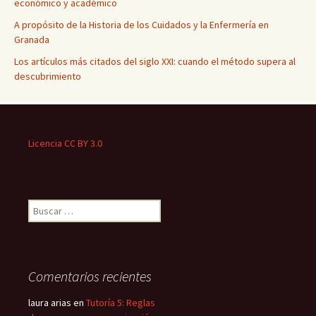
económico y académico
A propósito de la Historia de los Cuidados y la Enfermería en
Granada
Los artículos más citados del siglo XXI: cuando el método supera al
descubrimiento
Licencia CC BY 3.0
Buscar:
Comentarios recientes
laura arias
en
Tutoría 5: Reglas