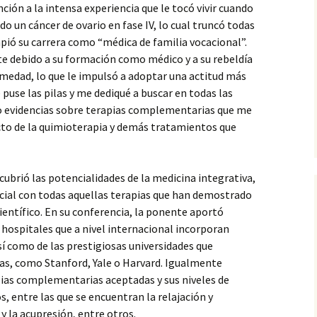
nción a la intensa experiencia que le tocó vivir cuando
o un cáncer de ovario en fase IV, lo cual truncó todas
mpió su carrera como “médica de familia vocacional”.
e debido a su formación como médico y a su rebeldía
rmedad, lo que le impulsó a adoptar una actitud más
puse las pilas y me dediqué a buscar en todas las
o evidencias sobre terapias complementarias que me
ecto de la quimioterapia y demás tratamientos que
cubrió las potencialidades de la medicina integrativa,
icial con todas aquellas terapias que han demostrado
científico. En su conferencia, la ponente aportó
hospitales que a nivel internacional incorporan
sí como de las prestigiosas universidades que
las, como Stanford, Yale o Harvard. Igualmente
pias complementarias aceptadas y sus niveles de
, entre las que se encuentran la relajación y
y la acupresión, entre otros.