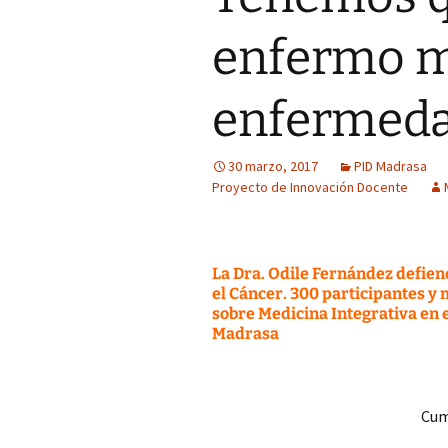
de Historia y
Pensamiento Enfermero
G6 La medicina en la
Cómo lo hice
enfermo m
Ilustración: imágenes
Jóvenes y alcohol:
percepción del riesgo
Síntesis CAI (clasificar
enfermed
asociado al estilo de vida
analizar-interpretar)
Trabajos publicados p
el alumnado (Grado de
30 marzo, 2017
PID Madrasa
Medicina)
Proyecto de Innovación Docente
La Dra. Odile Fernández defiend
el Cáncer. 300 participantes y
sobre Medicina Integrativa en 
Madrasa
Cum