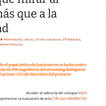
Cen
Trabajos publicados por
Biografías
arc
ás que a la
el alumnado (Grado de
Botellón, riesgo
Enfermería)
consentido
Reflejos de la histor
Pub
-
ad
Gestión del conocimiento
tácito
Técnicas y
Pág
procedimientos
or
En primera persona
UG
Alimentación
,
Cáncer
,
Círculos narrativos
,
PID Madrasa
,
Metodología
Manuel Amezcua
La Ruta de los Milagros
Lo que cambian los
tiempos
e el papel activo del paciente en su lucha contra
 más de 500 seguidores del streaming dialogaron
el primer Círculo Narrativo del proyecto
El Mayorazgo de Noalejo
Crónicas de Cordel
Acceder al videoclip del coloquio
AQUI
plimentar la evaluación de este
CIRCULO NARRATIVO