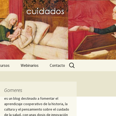
Buscar:
cursos
Webinarios
Contacto
icos
ares favoritos
III JD dignitas hominis
Nightingale-2020
Mujeres de la
Hospitalidad
ursos para el trabajo
PID Hospitalis
Gomeres
démico
Diálogo hispano-
es un blog destinado a fomentar el
brasileño sobre Historia
Cátedra Index ICS
aprendizaje cooperativo de la historia, la
ciaciones y
de la Enfermería
iedades científicas
cultura y el pensamiento sobre el cuidado
s
de la salud, con unas dosis de innovación
Enfermero Juan de Dios